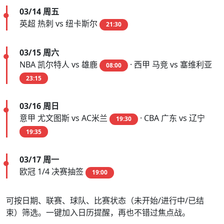
03/14 周五
英超 热刺 vs 纽卡斯尔
21:30
03/15 周六
NBA 凯尔特人 vs 雄鹿
· 西甲 马竞 vs 塞维利亚
08:00
23:15
03/16 周日
意甲 尤文图斯 vs AC米兰
· CBA 广东 vs 辽宁
19:30
19:35
03/17 周一
欧冠 1/4 决赛抽签
19:00
可按日期、联赛、球队、比赛状态（未开始/进行中/已结
束）筛选。一键加入日历提醒，再也不错过焦点战。