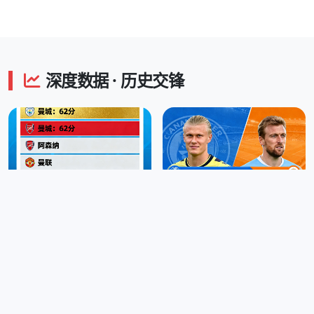
深度数据 · 历史交锋
英超积分榜 实时更新
射手榜 · 哈兰德一骑绝尘