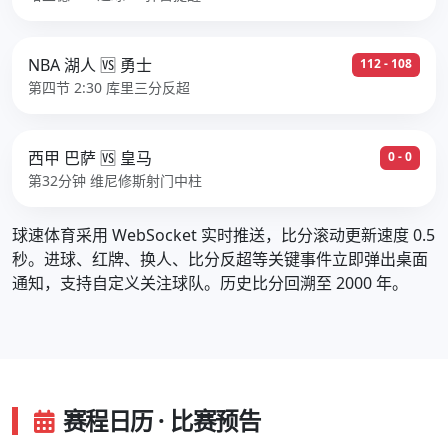
NBA 湖人 🆚 勇士
112 - 108
第四节 2:30 库里三分反超
西甲 巴萨 🆚 皇马
0 - 0
第32分钟 维尼修斯射门中柱
球速体育采用 WebSocket 实时推送，比分滚动更新速度 0.5
秒。进球、红牌、换人、比分反超等关键事件立即弹出桌面
通知，支持自定义关注球队。历史比分回溯至 2000 年。
赛程日历 · 比赛预告