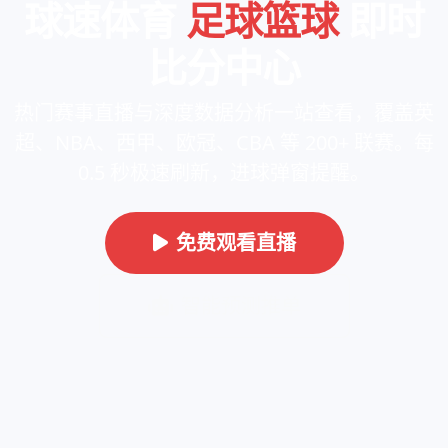
球速体育
足球篮球
即时
比分中心
热门赛事直播与深度数据分析一站查看，覆盖英
超、NBA、西甲、欧冠、CBA 等 200+ 联赛。每
0.5 秒极速刷新，进球弹窗提醒。
免费观看直播
智能预测推单