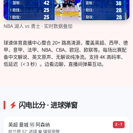
NBA 湖人 vs 勇士 · 实时数据叠加
球速体育直播中心整合 20+ 路高清源，覆盖英超、西甲、德
甲、意甲、法甲、NBA、CBA、欧冠、欧联等。每场比赛配
备中文解说、英文原声、无解说纯净流。支持 4K 高码率、
低延迟（< 3 秒）。边看边聊，直播间弹幕互动。
闪电比分 · 进球弹窗
英超 曼城 🆚 阿森纳
2 - 1
哈兰德 57' 进球 ⚽ 弹窗提醒