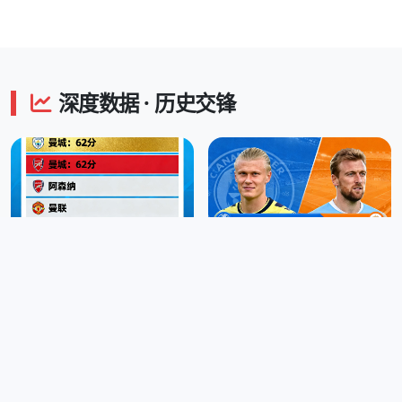
深度数据 · 历史交锋
英超积分榜 实时更新
射手榜 · 哈兰德一骑绝尘