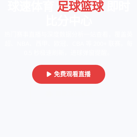
球速体育
足球篮球
即时
比分中心
热门赛事直播与深度数据分析一站查看，覆盖英
超、NBA、西甲、欧冠、CBA 等 200+ 联赛。每
0.5 秒极速刷新，进球弹窗提醒。
免费观看直播
智能预测推单