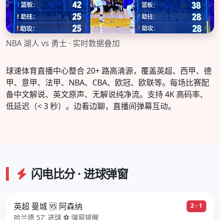
NBA 湖人 vs 勇士 · 实时数据叠加
球速体育直播中心整合 20+ 路高清源，覆盖英超、西甲、德
甲、意甲、法甲、NBA、CBA、欧冠、欧联等。每场比赛配
备中文解说、英文原声、无解说纯净流。支持 4K 高码率、
低延迟（< 3 秒）。边看边聊，直播间弹幕互动。
闪电比分 · 进球弹窗
英超 曼城 🆚 阿森纳
2 - 1
哈兰德 57' 进球 ⚽ 弹窗提醒