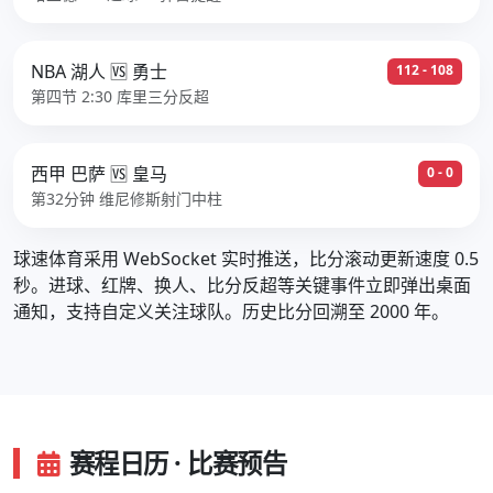
NBA 湖人 🆚 勇士
112 - 108
第四节 2:30 库里三分反超
西甲 巴萨 🆚 皇马
0 - 0
第32分钟 维尼修斯射门中柱
球速体育采用 WebSocket 实时推送，比分滚动更新速度 0.5
秒。进球、红牌、换人、比分反超等关键事件立即弹出桌面
通知，支持自定义关注球队。历史比分回溯至 2000 年。
赛程日历 · 比赛预告