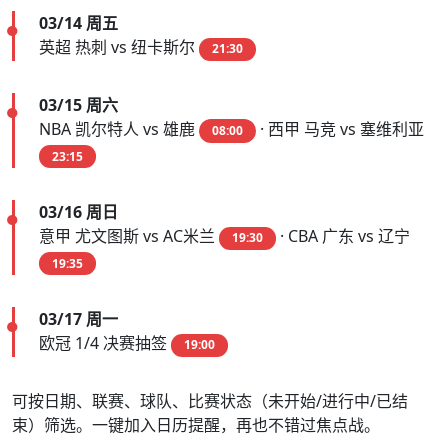
03/14 周五
英超 热刺 vs 纽卡斯尔
21:30
03/15 周六
NBA 凯尔特人 vs 雄鹿
· 西甲 马竞 vs 塞维利亚
08:00
23:15
03/16 周日
意甲 尤文图斯 vs AC米兰
· CBA 广东 vs 辽宁
19:30
19:35
03/17 周一
欧冠 1/4 决赛抽签
19:00
可按日期、联赛、球队、比赛状态（未开始/进行中/已结
束）筛选。一键加入日历提醒，再也不错过焦点战。