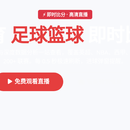
⚡ 即时比分 · 高清直播
育
足球篮球
即时
与深度数据分析一站查看，覆盖英超、NBA、西甲、欧
200+ 联赛。每 0.5 秒极速刷新，进球弹窗提醒。
免费观看直播
智能预测推单