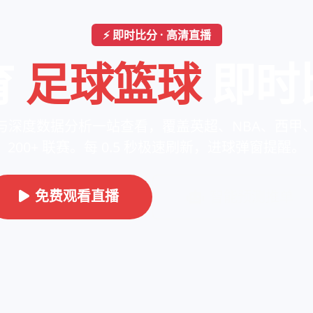
⚡ 即时比分 · 高清直播
育
足球篮球
即时
与深度数据分析一站查看，覆盖英超、NBA、西甲、欧
200+ 联赛。每 0.5 秒极速刷新，进球弹窗提醒。
免费观看直播
智能预测推单