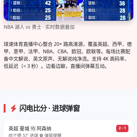
NBA 湖人 vs 勇士 · 实时数据叠加
球速体育直播中心整合 20+ 路高清源，覆盖英超、西甲、德
甲、意甲、法甲、NBA、CBA、欧冠、欧联等。每场比赛配
备中文解说、英文原声、无解说纯净流。支持 4K 高码率、
低延迟（< 3 秒）。边看边聊，直播间弹幕互动。
闪电比分 · 进球弹窗
英超 曼城 🆚 阿森纳
2 - 1
哈兰德 57' 进球 ⚽ 弹窗提醒