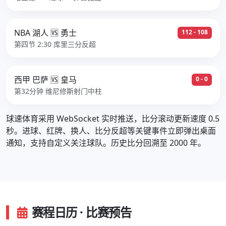
NBA 湖人 🆚 勇士
112 - 108
第四节 2:30 库里三分反超
西甲 巴萨 🆚 皇马
0 - 0
第32分钟 维尼修斯射门中柱
球速体育采用 WebSocket 实时推送，比分滚动更新速度 0.5
秒。进球、红牌、换人、比分反超等关键事件立即弹出桌面
通知，支持自定义关注球队。历史比分回溯至 2000 年。
赛程日历 · 比赛预告