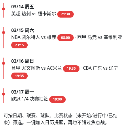
03/14 周五
英超 热刺 vs 纽卡斯尔
21:30
03/15 周六
NBA 凯尔特人 vs 雄鹿
· 西甲 马竞 vs 塞维利亚
08:00
23:15
03/16 周日
意甲 尤文图斯 vs AC米兰
· CBA 广东 vs 辽宁
19:30
19:35
03/17 周一
欧冠 1/4 决赛抽签
19:00
可按日期、联赛、球队、比赛状态（未开始/进行中/已结
束）筛选。一键加入日历提醒，再也不错过焦点战。