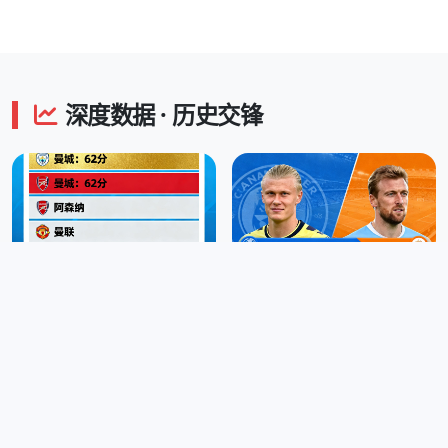
深度数据 · 历史交锋
英超积分榜 实时更新
射手榜 · 哈兰德一骑绝尘