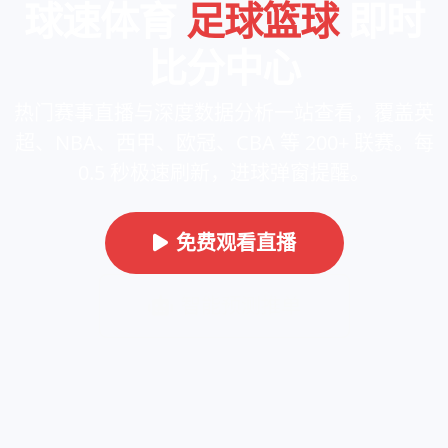
球速体育
足球篮球
即时
比分中心
热门赛事直播与深度数据分析一站查看，覆盖英
超、NBA、西甲、欧冠、CBA 等 200+ 联赛。每
0.5 秒极速刷新，进球弹窗提醒。
免费观看直播
智能预测推单