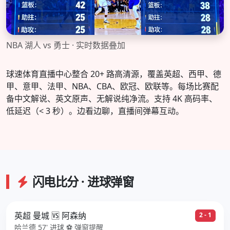
NBA 湖人 vs 勇士 · 实时数据叠加
球速体育直播中心整合 20+ 路高清源，覆盖英超、西甲、德
甲、意甲、法甲、NBA、CBA、欧冠、欧联等。每场比赛配
备中文解说、英文原声、无解说纯净流。支持 4K 高码率、
低延迟（< 3 秒）。边看边聊，直播间弹幕互动。
闪电比分 · 进球弹窗
英超 曼城 🆚 阿森纳
2 - 1
哈兰德 57' 进球 ⚽ 弹窗提醒