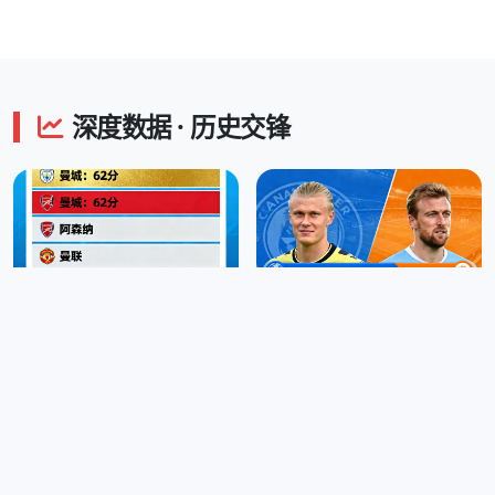
深度数据 · 历史交锋
英超积分榜 实时更新
射手榜 · 哈兰德一骑绝尘