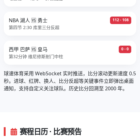
NBA 湖人 🆚 勇士
112 - 108
第四节 2:30 库里三分反超
西甲 巴萨 🆚 皇马
0 - 0
第32分钟 维尼修斯射门中柱
球速体育采用 WebSocket 实时推送，比分滚动更新速度 0.5
秒。进球、红牌、换人、比分反超等关键事件立即弹出桌面
通知，支持自定义关注球队。历史比分回溯至 2000 年。
赛程日历 · 比赛预告