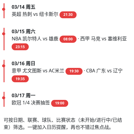
03/14 周五
英超 热刺 vs 纽卡斯尔
21:30
03/15 周六
NBA 凯尔特人 vs 雄鹿
· 西甲 马竞 vs 塞维利亚
08:00
23:15
03/16 周日
意甲 尤文图斯 vs AC米兰
· CBA 广东 vs 辽宁
19:30
19:35
03/17 周一
欧冠 1/4 决赛抽签
19:00
可按日期、联赛、球队、比赛状态（未开始/进行中/已结
束）筛选。一键加入日历提醒，再也不错过焦点战。