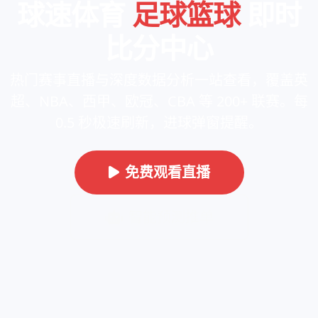
球速体育
足球篮球
即时
比分中心
热门赛事直播与深度数据分析一站查看，覆盖英
超、NBA、西甲、欧冠、CBA 等 200+ 联赛。每
0.5 秒极速刷新，进球弹窗提醒。
免费观看直播
智能预测推单